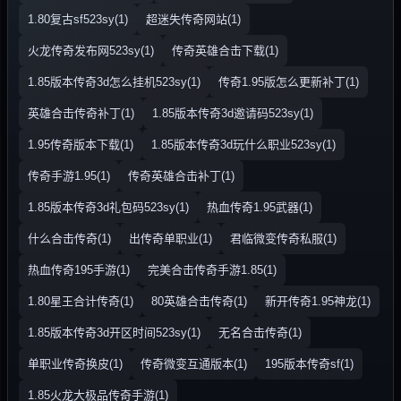
1.80复古sf523sy(1)
超迷失传奇网站(1)
火龙传奇发布网523sy(1)
传奇英雄合击下载(1)
1.85版本传奇3d怎么挂机523sy(1)
传奇1.95版怎么更新补丁(1)
英雄合击传奇补丁(1)
1.85版本传奇3d邀请码523sy(1)
1.95传奇版本下载(1)
1.85版本传奇3d玩什么职业523sy(1)
传奇手游1.95(1)
传奇英雄合击补丁(1)
1.85版本传奇3d礼包码523sy(1)
热血传奇1.95武器(1)
什么合击传奇(1)
出传奇单职业(1)
君临微变传奇私服(1)
热血传奇195手游(1)
完美合击传奇手游1.85(1)
1.80星王合计传奇(1)
80英雄合击传奇(1)
新开传奇1.95神龙(1)
1.85版本传奇3d开区时间523sy(1)
无名合击传奇(1)
单职业传奇换皮(1)
传奇微变互通版本(1)
195版本传奇sf(1)
1.85火龙大极品传奇手游(1)