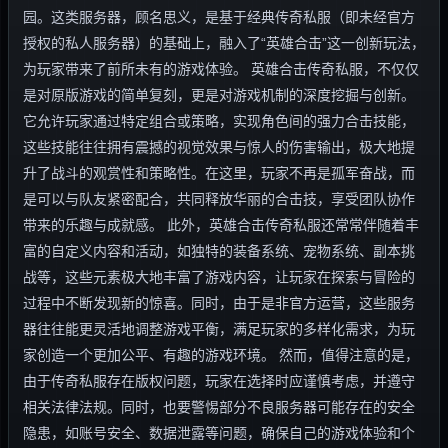
园。这类服务器，顾名思义，是基于经典传奇私服（即未经官方
授权的私人服务器）的基础上，融入了“英雄合击”这一创新玩法，
为玩家带来了前所未有的游戏体验。 英雄合击传奇私服，不仅仅
是对原版游戏的简单复刻，更是对游戏机制的深度挖掘与创新。
它允许玩家通过特定组合或策略，实现角色间的强力合击技能，
这些技能往往拥有震撼的视觉效果与惊人的伤害输出，极大地提
升了战斗的观赏性和策略性。在这里，玩家不再是孤军奋战，而
是可以与队友紧密配合，共同释放华丽的合击技，享受团队协作
带来的乐趣与成就感。 此外，英雄合击传奇私服还常常伴随着丰
富的自定义内容和活动，如独特的装备系统、宠物系统、副本挑
战等，这些元素极大地丰富了游戏内容，让玩家在探索与冒险的
过程中不断发现新的惊喜。同时，由于是非官方运营，这些服务
器往往能更灵活地调整游戏平衡，满足玩家的多样化需求，为玩
家创造一个更加公平、有趣的游戏环境。 然而，值得注意的是，
由于传奇私服存在版权问题，玩家在选择时应谨慎考虑，并遵守
相关法律法规。同时，也要警惕部分不良服务器可能存在的安全
隐患，如账号安全、数据泄露等问题，确保自己的游戏体验和个