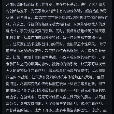
热血传奇的核心玩法与世界观，更在原有基础上进行了大刀阔斧
的创新与变革，为玩家带来前所未有的游戏体验。 超变热血传奇
私服，顾名思义，其“超变”二字便是对游戏内容极致变化的最好诠
释。在这里，传统的等级限制被大幅打破，玩家能够以惊人的速
度成长，享受快速变强的乐趣。同时，装备系统也经历了翻天覆
地的变化，从属性加成到外观特效，每一件装备都力求独一无
二，让玩家在追求极致战斗力的同时，也能彰显个性风采。 除了
这些显而易见的改变外，超变热血传奇私服还引入了诸多新颖玩
法。比如，更加丰富的副本挑战，不仅考验玩家的操作技巧，更
考验团队之间的默契与协作；独特的宠物系统，让玩家可以携带
强大的宠物伙伴并肩作战，增添战斗的乐趣与策略性；以及激情
四溢的PK战场，让玩家在激烈的对抗中体验热血与荣耀。 值得一
提的是，尽管超变热血传奇私服在玩法上进行了诸多创新，但它
依然保留了传奇系列游戏最核心的精髓——那份对兄弟情谊的执
着追求。在游戏中，玩家可以结识来自五湖四海的朋友，共同组
建公会，参与攻城掠地，为了荣耀与梦想而战。这种并肩作战、
同甘共苦的经历，成为了许多玩家心中最宝贵的回忆。 总之，超